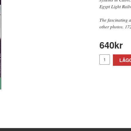
Egypt Light Rail
The fascinating a
other photos. 172
640
kr
LÄGG