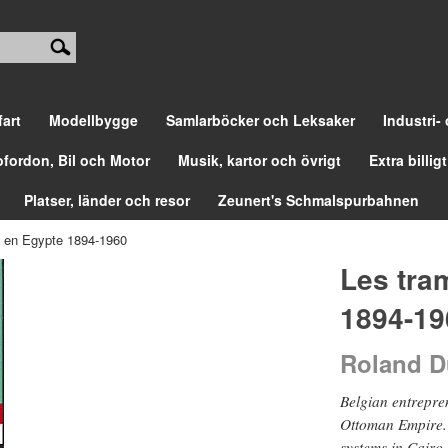
fart
Modellbygge
Samlarböcker och Leksaker
Industri-
ofordon, Bil och Motor
Musik, kartor och övrigt
Extra billigt
Platser, länder och resor
Zeunert's Schmalspurbahnen
 en Egypte 1894-1960
Les tra
1894-19
Roland D
Belgian entrepren
Ottoman Empire. 
systems in Cairo