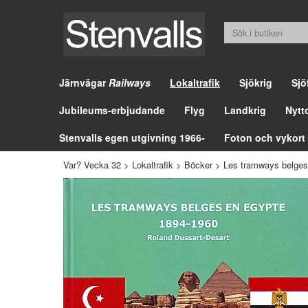
Järnvägar
Railways
Lokaltrafik
Sjökrig
Sjö
Jubileums-erbjudande
Flyg
Landkrig
Nytt
Stenvalls egen utgivning 1966-
Foton och vykort
Var? Vecka 32
>
Lokaltrafik
>
Böcker
>
Les tramways belges