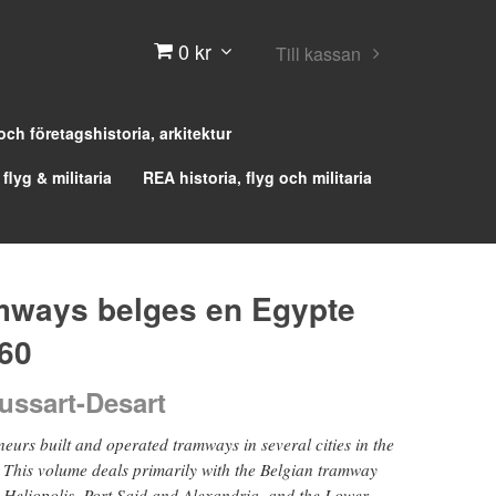
0 kr
Till kassan
 och företagshistoria, arkitektur
 flyg & militaria
REA historia, flyg och militaria
mways belges en Egypte
60
ussart-Desart
eurs built and operated tramways in several cities in the
This volume deals primarily with the Belgian tramway
, Heliopolis, Port Said and Alexandria, and the Lower