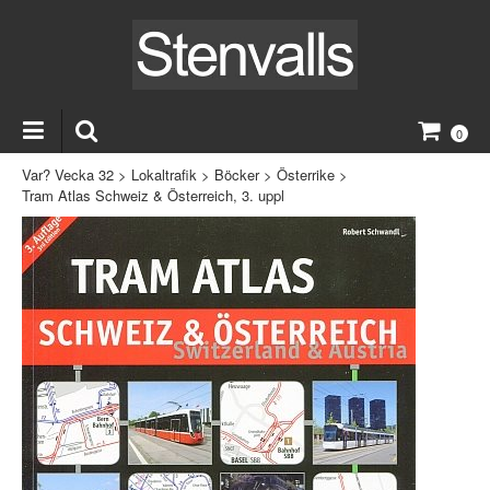
0
Var? Vecka 32
>
Lokaltrafik
>
Böcker
>
Österrike
>
Tram Atlas Schweiz & Österreich, 3. uppl