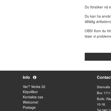
Du försöker nå e
Du kan ha använt
tillfällig driftstö
OBS! Kom du hit 
löser vi probleme
Info
Contac
Var? Vecka 32
Stenvalls
Köpvillkor
Box 1711
Kontakta oss
Butik: Rå
Welcome!
10-18.
Postage
Tel 040 1