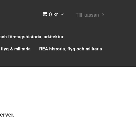
0 kr
Till kassan
 och företagshistoria, arkitektur
 flyg & militaria
REA historia, flyg och militaria
erver.