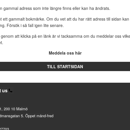
n gammal adress som inte längre finns eller kan ha ändrats.
 ett gammalt bokmärke. Om du vet att du har rätt adress till sidan kan 
rning. Försök i så fall igen lite senare.
genom att klicka på en länk är vi tacksamma om du meddelar oss vilke
t.
Meddela oss här
TILL STARTSIDAN
t us
1, 200 10 Malmö
dmansgatan 5. Öppet månd-fred
27703