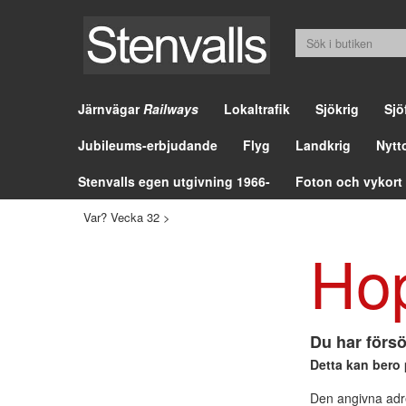
Järnvägar
Railways
Lokaltrafik
Sjökrig
Sjö
Jubileums-erbjudande
Flyg
Landkrig
Nytt
Stenvalls egen utgivning 1966-
Foton och vykort
Var? Vecka 32
>
Ho
Du har försö
Detta kan bero 
Den angivna adre