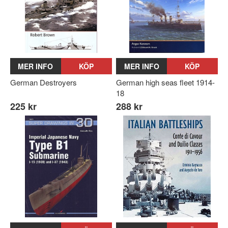
MER INFO
KÖP
MER INFO
KÖP
German Destroyers
German high seas fleet 1914-
18
225 kr
288 kr