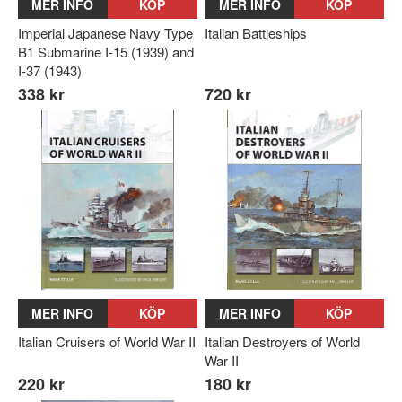
MER INFO
KÖP
MER INFO
KÖP
Imperial Japanese Navy Type
Italian Battleships
B1 Submarine I-15 (1939) and
I-37 (1943)
338 kr
720 kr
MER INFO
KÖP
MER INFO
KÖP
Italian Cruisers of World War II
Italian Destroyers of World
War II
220 kr
180 kr