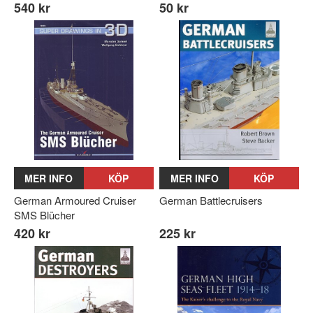
540 kr
50 kr
MER INFO
KÖP
MER INFO
KÖP
German Armoured Cruiser
German Battlecruisers
SMS Blücher
420 kr
225 kr