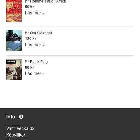
!** Rommels krig i Afrika
50 kr
Läs mer »
!** Om Sjökriget
120 kr
Läs mer »
!** Black Flag
60 kr
Läs mer »
Info
Var? Vecka 32
Köpvillkor