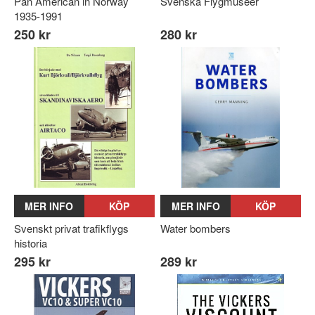
Pan American in Norway
Svenska Flygmuseer
1935-1991
250 kr
280 kr
MER INFO
KÖP
MER INFO
KÖP
Svenskt privat trafikflygs
Water bombers
historia
295 kr
289 kr