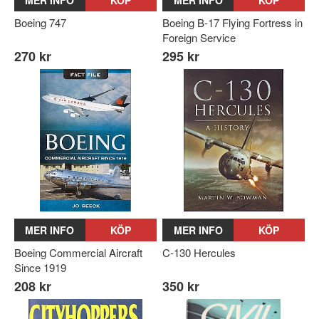
MER INFO
KÖP
MER INFO
KÖP
Boeing 747
Boeing B-17 Flying Fortress in
Foreign Service
270 kr
295 kr
MER INFO
KÖP
MER INFO
KÖP
Boeing Commercial Aircraft
C-130 Hercules
Since 1919
208 kr
350 kr