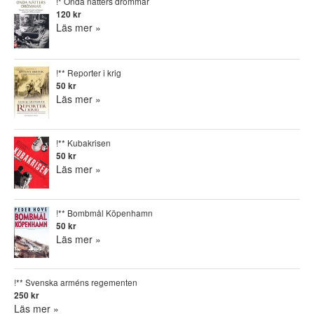
!* Onda nätters drömmar
120 kr
Läs mer »
!** Reporter i krig
50 kr
Läs mer »
!** Kubakrisen
50 kr
Läs mer »
!** Bombmål Köpenhamn
50 kr
Läs mer »
!** Svenska arméns regementen
250 kr
Läs mer »