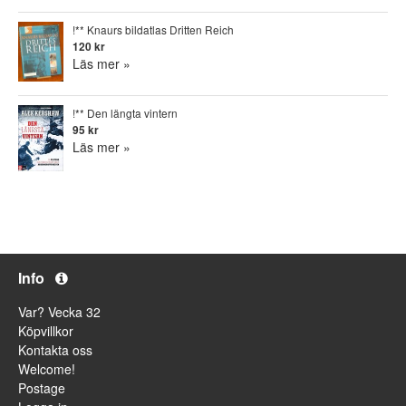
!** Knaurs bildatlas Dritten Reich
120 kr
Läs mer »
!** Den längta vintern
95 kr
Läs mer »
Info
Var? Vecka 32
Köpvillkor
Kontakta oss
Welcome!
Postage