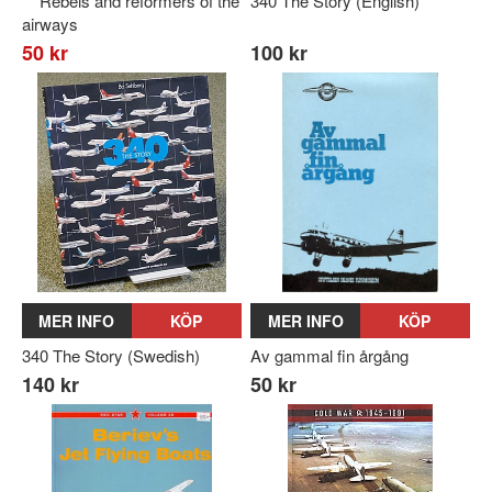
** Rebels and reformers of the
340 The Story (English)
airways
50 kr
100 kr
MER INFO
KÖP
MER INFO
KÖP
340 The Story (Swedish)
Av gammal fin årgång
140 kr
50 kr