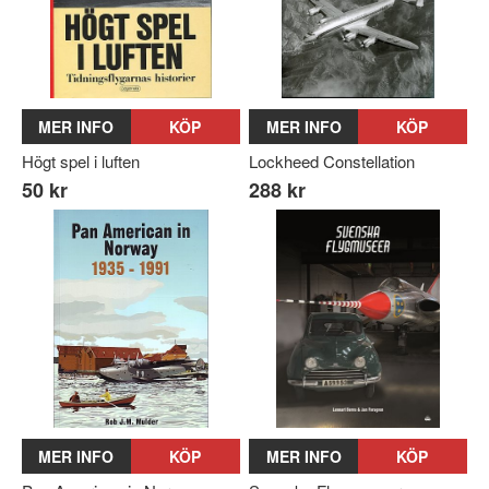
MER INFO
KÖP
MER INFO
KÖP
Högt spel i luften
Lockheed Constellation
50 kr
288 kr
MER INFO
KÖP
MER INFO
KÖP