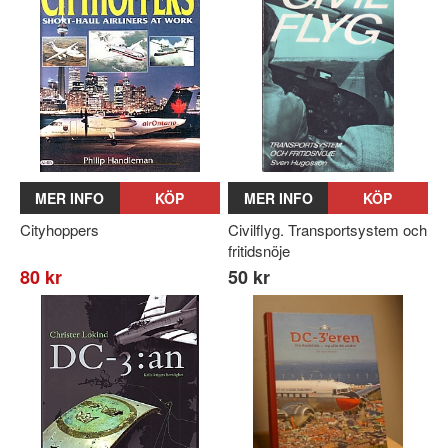
MER INFO
KÖP
MER INFO
KÖP
Cityhoppers
Civilflyg. Transportsystem och
fritidsnöje
80 kr
50 kr