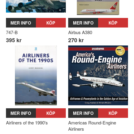
MER INFO
KÖP
MER INFO
KÖP
747-B
Airbus A380
395 kr
270 kr
MER INFO
KÖP
MER INFO
KÖP
Airliners of the 1990's
Americas Round-Engine
Airliners