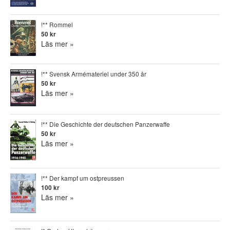
!** Rommel
50 kr
Läs mer »
!** Svensk Armémateriel under 350 år
50 kr
Läs mer »
!** Die Geschichte der deutschen Panzerwaffe
50 kr
Läs mer »
!** Der kampf um ostpreussen
100 kr
Läs mer »