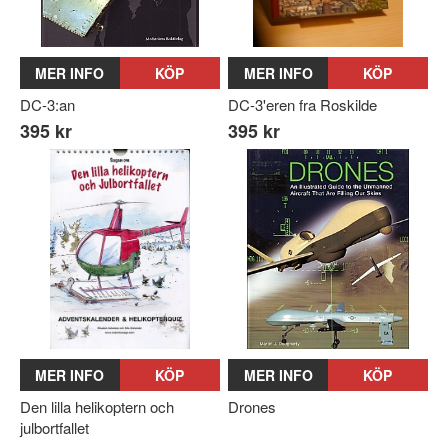
MER INFO
KÖP
MER INFO
KÖP
DC-3:an
DC-3'eren fra Roskilde
395 kr
395 kr
MER INFO
KÖP
MER INFO
KÖP
Den lilla helikoptern och
Drones
julbortfallet