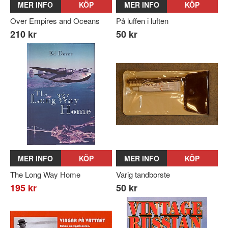
MER INFO
KÖP
MER INFO
KÖP
Over Empires and Oceans
På luffen i luften
210 kr
50 kr
MER INFO
KÖP
MER INFO
KÖP
The Long Way Home
Varig tandborste
195 kr
50 kr