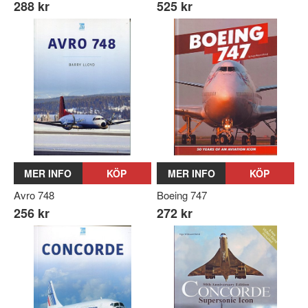
288 kr
525 kr
MER INFO
KÖP
MER INFO
KÖP
Avro 748
Boeing 747
256 kr
272 kr