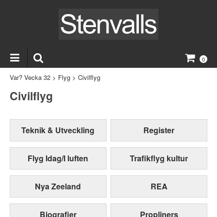
0
Var? Vecka 32
>
Flyg
>
Civilflyg
Civilflyg
Teknik & Utveckling
Register
Flyg Idag/I luften
Trafikflyg kultur
Nya Zeeland
REA
Biografier
Propliners