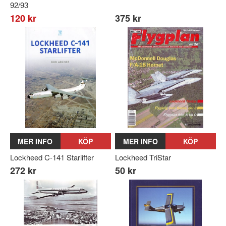
92/93
120 kr
375 kr
MER INFO
KÖP
MER INFO
KÖP
Lockheed C-141 Starlifter
Lockheed TriStar
272 kr
50 kr