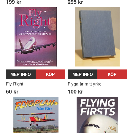
199 kr
295 kr
MER INFO
KÖP
MER INFO
KÖP
Fly Right
Flyga är mitt yrke
50 kr
100 kr