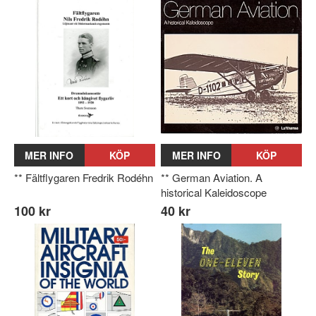
MER INFO
KÖP
MER INFO
KÖP
** Fältflygaren Fredrik Rodéhn
** German Aviation. A
historical Kaleidoscope
100 kr
40 kr