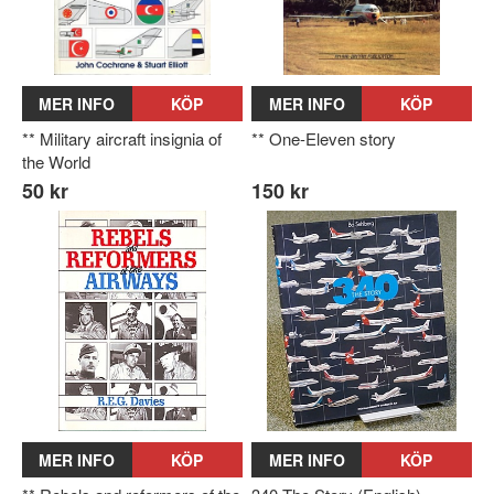
MER INFO
KÖP
MER INFO
KÖP
** Military aircraft insignia of
** One-Eleven story
the World
50 kr
150 kr
MER INFO
KÖP
MER INFO
KÖP