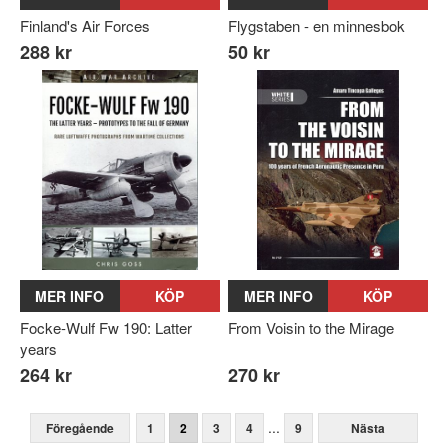
Finland's Air Forces
Flygstaben - en minnesbok
288 kr
50 kr
MER INFO
KÖP
MER INFO
KÖP
Focke-Wulf Fw 190: Latter
From Voisin to the Mirage
years
264 kr
270 kr
...
Föregående
1
2
3
4
9
Nästa