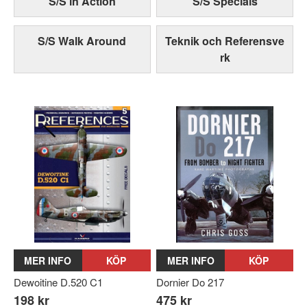
S/S in Action
S/S Specials
S/S Walk Around
Teknik och Referensve
rk
MER INFO
KÖP
MER INFO
KÖP
Dewoitine D.520 C1
Dornier Do 217
198 kr
475 kr