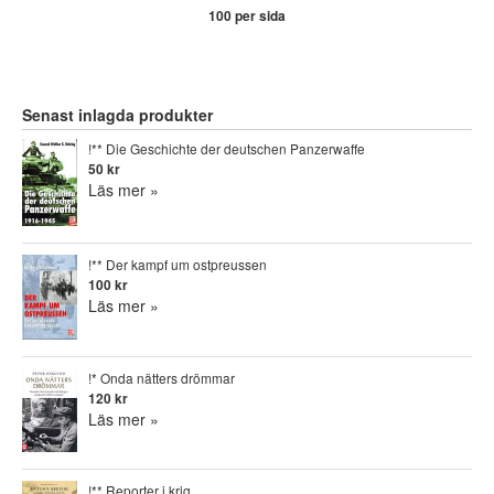
100 per sida
Senast inlagda produkter
!** Die Geschichte der deutschen Panzerwaffe
50 kr
Läs mer »
!** Der kampf um ostpreussen
100 kr
Läs mer »
!* Onda nätters drömmar
120 kr
Läs mer »
!** Reporter i krig