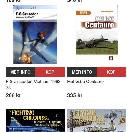
189 kr
340 kr
MER INFO
KÖP
MER INFO
KÖP
F-8 Crusader: Vietnam 1963-
Fiat G.55 Centauro
73
266 kr
335 kr