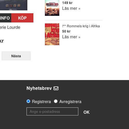
149 kr
Läs mer »
INFO
KÖP
!** Rommels krig i Afrika
llerie Lourde
50 kr
Läs mer »
kr
Nästa
Nyhetsbrev
Registrera
Avregistrera
OK