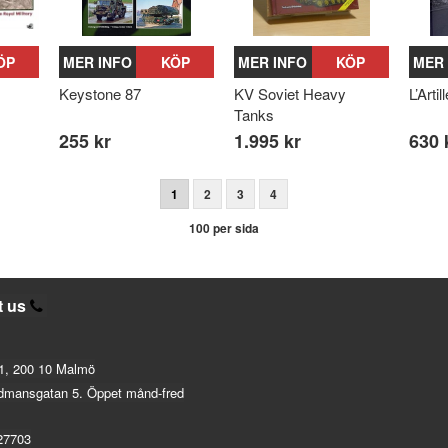
ÖP
MER INFO
KÖP
MER INFO
KÖP
MER 
Keystone 87
KV Soviet Heavy
L’Arti
Tanks
255 kr
1.995 kr
630 
1
2
3
4
100 per sida
t us
1, 200 10 Malmö
dmansgatan 5. Öppet månd-fred
27703