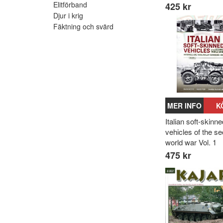
Elitförband
425 kr
Djur i krig
Fäktning och svärd
MER INFO
K
Italian soft-skinne
vehicles of the s
world war Vol. 1
475 kr