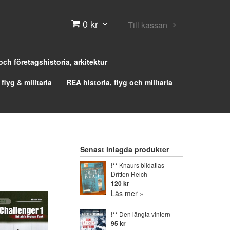
0 kr
Till kassan
 och företagshistoria, arkitektur
 flyg & militaria
REA historia, flyg och militaria
Senast inlagda produkter
!** Knaurs bildatlas
Dritten Reich
120 kr
Läs mer »
!** Den längta vintern
95 kr