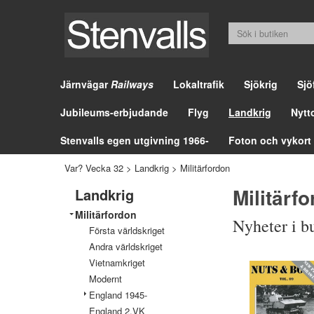
Järnvägar
Railways
Lokaltrafik
Sjökrig
Sjö
Jubileums-erbjudande
Flyg
Landkrig
Nytt
Stenvalls egen utgivning 1966-
Foton och vykort
Var? Vecka 32
>
Landkrig
>
Militärfordon
Militärf
Landkrig
Militärfordon
Nyheter i b
Första världskriget
Andra världskriget
Vietnamkriget
Modernt
England 1945-
England 2.VK