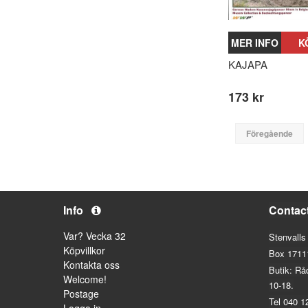
MER INFO
K
KAJAPA
173 kr
Föregående
Info
Contac
Var? Vecka 32
Stenvalls
Köpvillkor
Box 1711
Kontakta oss
Butik: Rå
Welcome!
10-18.
Postage
Tel 040 1
Logga in