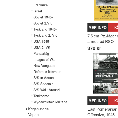
Frankrike
Israel
Soviet 1945-
Sovjet 2.VK
MER INFO
K
Tyskland 1945-
Tyskland 2. VK
7,5 cm Pz.Jäger 
armoured RSO
USA 1945-
USA 2. VK
370 kr
Pansartåg
Images of War
New Vanguard
Referens litteratur
S/S in Action
S/S Specials
S/S Walk Around
Tankograd
MER INFO
K
Wydawnictwo Militaria
Krigshistoria
East Pomeranian
Offensive, 1945
Vapen