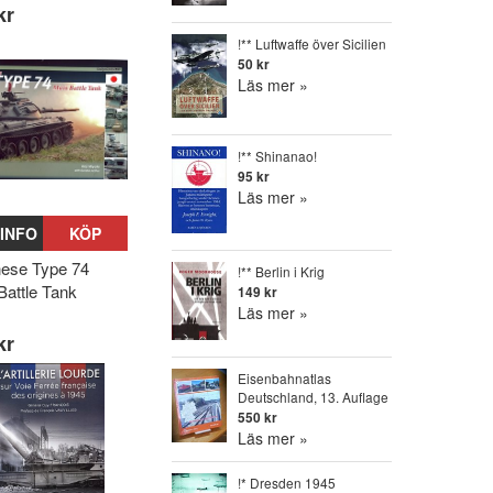
kr
!** Luftwaffe över Sicilien
50 kr
Läs mer »
!** Shinanao!
95 kr
Läs mer »
INFO
KÖP
ese Type 74
!** Berlin i Krig
Battle Tank
149 kr
Läs mer »
kr
Eisenbahnatlas
Deutschland, 13. Auflage
550 kr
Läs mer »
!* Dresden 1945