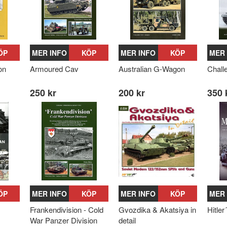
ÖP
MER INFO
KÖP
MER INFO
KÖP
MER 
on
Armoured Cav
Australian G-Wagon
Chall
250 kr
200 kr
350 
ÖP
MER INFO
KÖP
MER INFO
KÖP
MER 
Frankendivision - Cold
Gvozdika & Akatsiya in
Hitle
War Panzer Division
detail