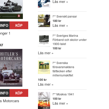
Läs mer »
!** Svenskt pansar
180 kr
Läs mer »
INFO
KÖP
enger 1
!** Sveriges Marina
Förband och skolor under
kr
1900-talet
100 kr
Läs mer »
!** Svenska
försvarsmaktens
fälttecken efter
milleniumskiftet
100 kr
Läs mer »
INFO
KÖP
!** Moskva 1941
100 kr
r´s Motorcars
Läs mer »