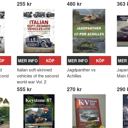
255 kr
480 kr
363 
ÖP
MER INFO
KÖP
MER INFO
KÖP
MER 
d
Italian soft-skinned
Jagdpanther vs
Japan
econd
vehicles of the second
Achilles
Main 
world war Vol. 2
555 kr
270 kr
290 