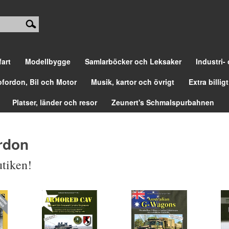
fart
Modellbygge
Samlarböcker och Leksaker
Industri-
ofordon, Bil och Motor
Musik, kartor och övrigt
Extra billigt
Platser, länder och resor
Zeunert's Schmalspurbahnen
ordon
utiken!