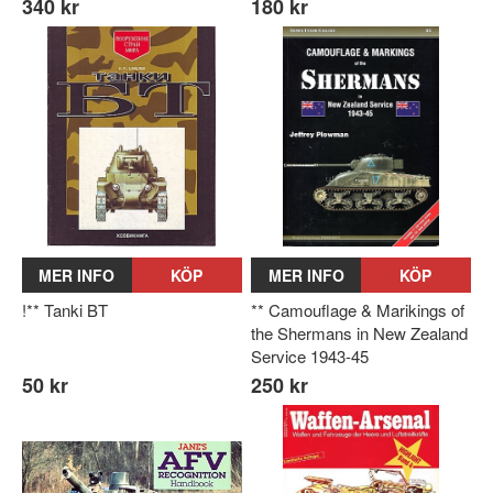
340 kr
180 kr
MER INFO
KÖP
MER INFO
KÖP
!** Tanki BT
** Camouflage & Marikings of
the Shermans in New Zealand
Service 1943-45
50 kr
250 kr