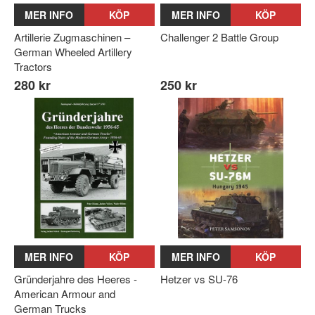
MER INFO
KÖP
MER INFO
KÖP
Artillerie Zugmaschinen –
Challenger 2 Battle Group
German Wheeled Artillery
Tractors
280 kr
250 kr
MER INFO
KÖP
MER INFO
KÖP
Gründerjahre des Heeres -
Hetzer vs SU-76
American Armour and
German Trucks