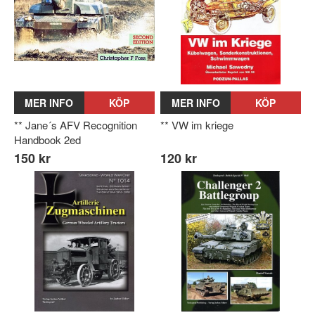
MER INFO
KÖP
MER INFO
KÖP
** Jane´s AFV Recognition
** VW im kriege
Handbook 2ed
150 kr
120 kr