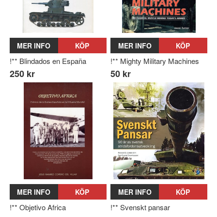
MER INFO
KÖP
MER INFO
KÖP
!** Blindados en España
!** Mighty Military Machines
250 kr
50 kr
MER INFO
KÖP
MER INFO
KÖP
!** Objetivo Africa
!** Svenskt pansar