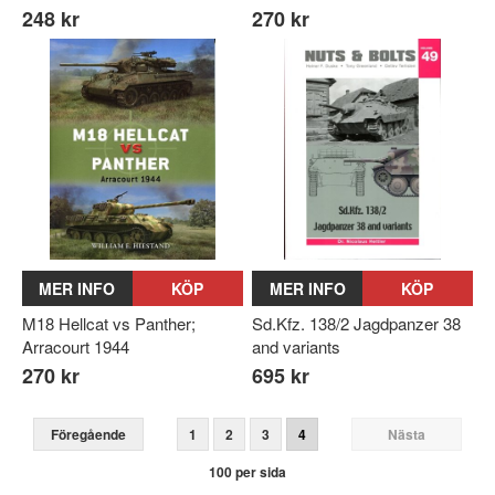
248 kr
270 kr
MER INFO
KÖP
MER INFO
KÖP
M18 Hellcat vs Panther;
Sd.Kfz. 138/2 Jagdpanzer 38
Arracourt 1944
and variants
270 kr
695 kr
Föregående
1
2
3
4
Nästa
100 per sida