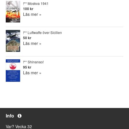
!** Moskva 1941
100 kr
Läs mer »
!** Luftwaffe över Sicilien
50 kr
Läs mer »
!** Shinanao!
95 kr
Läs mer »
Info
Var? Vecka 32