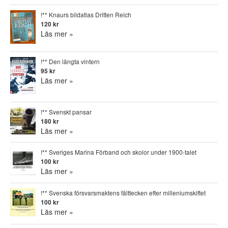
!** Knaurs bildatlas Dritten Reich
120 kr
Läs mer »
!** Den längta vintern
95 kr
Läs mer »
!** Svenskt pansar
180 kr
Läs mer »
!** Sveriges Marina Förband och skolor under 1900-talet
100 kr
Läs mer »
!** Svenska försvarsmaktens fälttecken efter milleniumskiftet
100 kr
Läs mer »