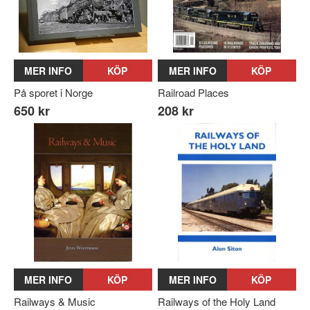
MER INFO
KÖP
MER INFO
KÖP
På sporet i Norge
Railroad Places
650 kr
208 kr
MER INFO
KÖP
MER INFO
KÖP
Railways & Music
Railways of the Holy Land