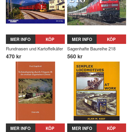
MER INFO
KÖP
MER INFO
KÖP
Rundnasen und Kartoffelkäfer
Sagenhafte Baureihe 218
470 kr
560 kr
MER INFO
KÖP
MER INFO
KÖP