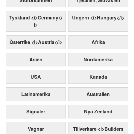
Storbritannien
Tjeckien, Slovakien
Tyskland <i>Germany</
Ungern <i>Hungary</i>
i>
Österrike <i>Austria</i>
Afrika
Asien
Nordamerika
USA
Kanada
Latinamerika
Australien
Signaler
Nya Zeeland
Vagnar
Tillverkare <i>Builders