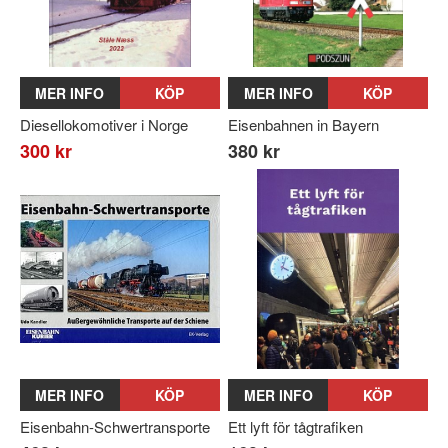
MER INFO
KÖP
MER INFO
KÖP
Diesellokomotiver i Norge
Eisenbahnen in Bayern
300 kr
380 kr
MER INFO
KÖP
MER INFO
KÖP
Eisenbahn-Schwertransporte
Ett lyft för tågtrafiken