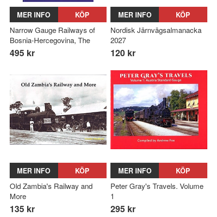
MER INFO
KÖP
MER INFO
KÖP
Narrow Gauge Railways of
Nordisk Järnvägsalmanacka
Bosnia-Hercegovina, The
2027
495 kr
120 kr
MER INFO
KÖP
MER INFO
KÖP
Old Zambia's Railway and
Peter Gray's Travels. Volume
More
1
135 kr
295 kr