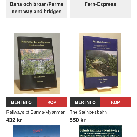
Bana och broar /Perma
Fern-Express
nent way and bridges
MER INFO
KÖP
MER INFO
KÖP
Railways of Burma/Myanmar
The Steinbeisbahn
432 kr
550 kr