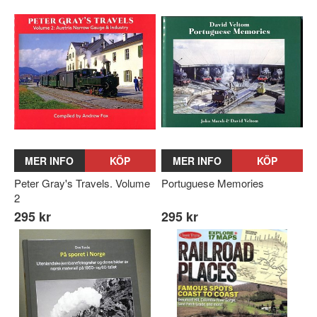
MER INFO
KÖP
MER INFO
KÖP
Peter Gray's Travels. Volume
Portuguese Memories
2
295 kr
295 kr