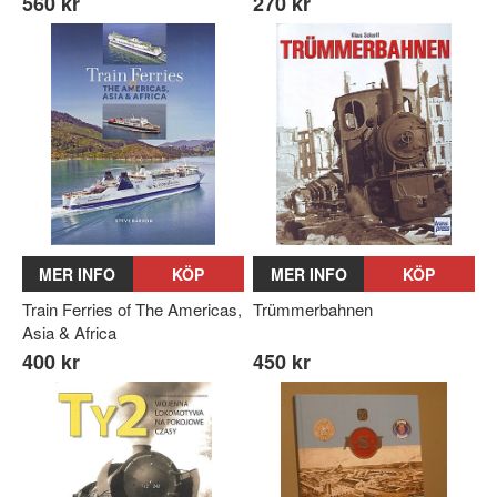
560 kr
270 kr
MER INFO
KÖP
MER INFO
KÖP
Train Ferries of The Americas,
Trümmerbahnen
Asia & Africa
400 kr
450 kr