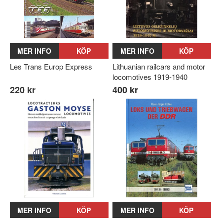
MER INFO
KÖP
MER INFO
KÖP
Les Trans Europ Express
Lithuanian railcars and motor
locomotives 1919-1940
220 kr
400 kr
MER INFO
KÖP
MER INFO
KÖP