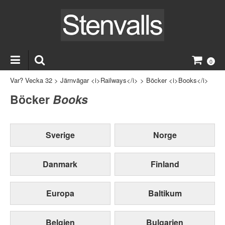
0
Var? Vecka 32
>
Järnvägar <i>Railways</i>
>
Böcker <i>Books</i>
Böcker
Books
Sverige
Norge
Danmark
Finland
Europa
Baltikum
Belgien
Bulgarien