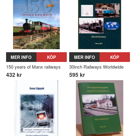
MER INFO
KÖP
MER INFO
KÖP
150 years of Manx railways
30inch Railways Worldwide
432 kr
595 kr