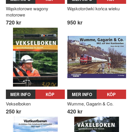
Wąskotorowe wagony
Wąskotorówki końca wieku
motorowe
720 kr
950 kr
MER INFO
KÖP
MER INFO
KÖP
Vekselboken
Wumme, Gagarin & Co.
250 kr
420 kr