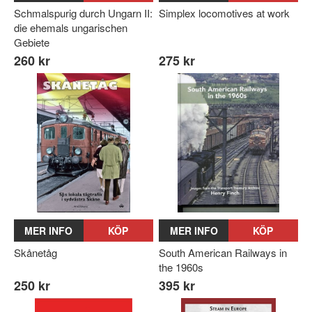
Schmalspurig durch Ungarn II:
Simplex locomotives at work
die ehemals ungarischen
Gebiete
260 kr
275 kr
MER INFO
KÖP
MER INFO
KÖP
Skånetåg
South American Railways in
the 1960s
250 kr
395 kr