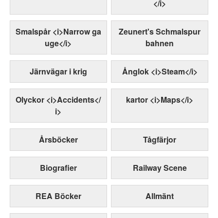
</i>
Smalspår <i>Narrow ga
Zeunert's Schmalspur
uge</i>
bahnen
Järnvägar i krig
Ånglok <i>Steam</i>
Olyckor <i>Accidents</
kartor <i>Maps</i>
i>
Årsböcker
Tågfärjor
Biografier
Railway Scene
REA Böcker
Allmänt