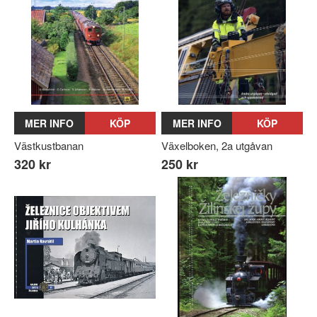
MER INFO
KÖP
MER INFO
KÖP
Västkustbanan
Växelboken, 2a utgåvan
320 kr
250 kr