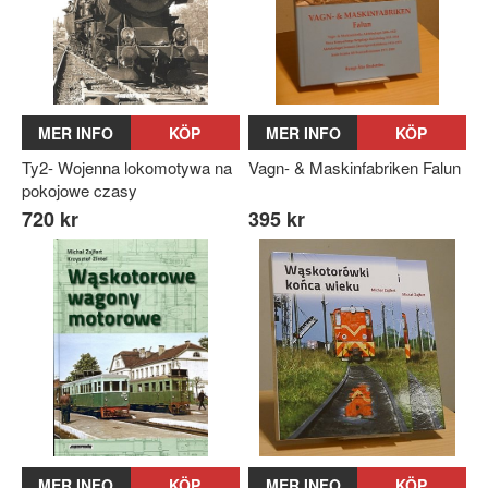
MER INFO
KÖP
MER INFO
KÖP
Ty2- Wojenna lokomotywa na
Vagn- & Maskinfabriken Falun
pokojowe czasy
720 kr
395 kr
MER INFO
KÖP
MER INFO
KÖP