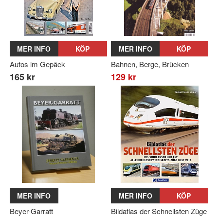
MER INFO
KÖP
MER INFO
KÖP
Autos im Gepäck
Bahnen, Berge, Brücken
165 kr
129 kr
MER INFO
MER INFO
KÖP
Beyer-Garratt
Bildatlas der Schnellsten Züge