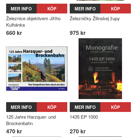
MER INFO
KÖP
MER INFO
KÖP
Železnice objektivem Jiřího
Železničky Žilinskej župy
Kulhánka
660 kr
975 kr
MER INFO
KÖP
MER INFO
KÖP
125 Jahre Harzquer- und
1435 EP 1000
Brockenbahn
470 kr
270 kr