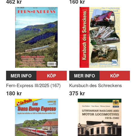
462 kr
160 kr
MER INFO
KÖP
MER INFO
KÖP
Fern-Express III/2025 (167)
Kursbuch des Schreckens
180 kr
375 kr